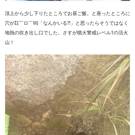
頂上から少し下りたところでお昼ご飯。と座ったところに
穴がΣ(￣ロ￣lll)「なんかいる⁈」と思ったらそうではなく
地熱の吹き出し口でした。さすが噴火警戒レベル1の活火
山！