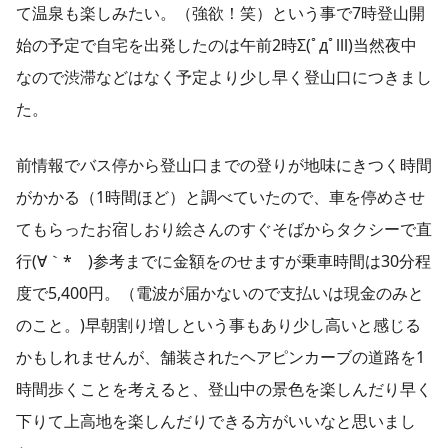
て温泉も楽しみたい。（強欲！笑）という事で7時登山開
始の予定で自宅を出発したのは午前2時Σ(ﾟдﾟlll)当然夜中
なので渋滞などはなく予定より少し早く登山口につきまし
た。
前情報でバス停から登山口までの登りが地味にきつく時間
がかかる（1時間ほど）と調べていたので、車を停めさせ
てもらったお宿しおり絵さんのすぐそばからタクシーで直
行(∀｀*ゞ)参考までに金額をのせますが乗車時間は30分程
度で5,400円。（電波が届かないので支払いは現金のみと
のこと。)早朝割り増しという事もあり少し高いと感じる
かもしれませんが、舗装されたヘアピンカーブの道路を1
時間歩くことを考えると、登山中の景色を楽しんだり早く
下りて上高地を楽しんだりできる方がいいなと思いまし