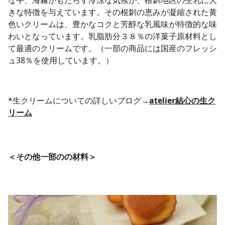
な牛、海霧がもたらす冷涼な気候が、根釧地区の生乳に大
きな特徴を与えています。その根釧の恵みが凝縮された黄
色いクリームは、豊かなコクと芳醇な乳風味が特徴的な味
わいとなっています。乳脂肪分３８％の洋菓子原材料とし
て最適のクリームです。（一部の商品には国産のフレッシ
ュ38％を使用しています。）
*生クリームについての詳しいブログ→
atelier結心の生ク
リーム
＜その他一部のの材料＞