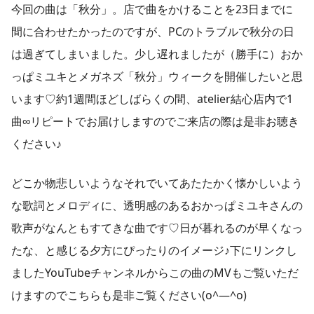
今回の曲は「秋分」。店で曲をかけることを23日までに
間に合わせたかったのですが、PCのトラブルで秋分の日
は過ぎてしまいました。少し遅れましたが（勝手に）おか
っぱミユキとメガネズ「秋分」ウィークを開催したいと思
います♡約1週間ほどしばらくの間、atelier結心店内で1
曲∞リピートでお届けしますのでご来店の際は是非お聴き
ください♪
どこか物悲しいようなそれでいてあたたかく懐かしいよう
な歌詞とメロディに、透明感のあるおかっぱミユキさんの
歌声がなんともすてきな曲です♡日が暮れるのが早くなっ
たな、と感じる夕方にぴったりのイメージ♪下にリンクし
ましたYouTubeチャンネルからこの曲のMVもご覧いただ
けますのでこちらも是非ご覧ください(o^―^o)